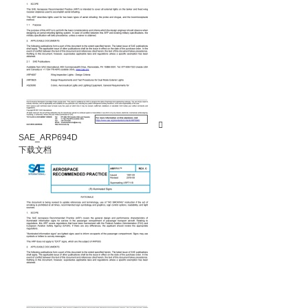

SAE_ARP694D
下载文档