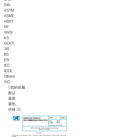
DIN
ASTM
ASME
ABNT
NF
ANSI
KS
GOST
JIS
BS
EN
IEC
IEEE
Others
ISO

我的收藏
默认
最新
最热
价格

