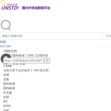
文档
热搜:
ISO
DIN

我的文档

首页

国外标准

SAE

文档列表

登录
注册

SAE
当前分类下总共收录了 269 份文档
全部
合集
国外标准
国内标准
中文版
全部
IPC
NFPA
SAE