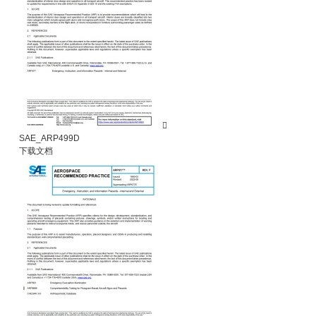

SAE_ARP499D
下载文档