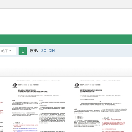
热搜:
ISO
DIN
帖子
搜
索