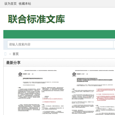
设为首页
收藏本站
»
首页
标
最新分享
准
知
识
分
享